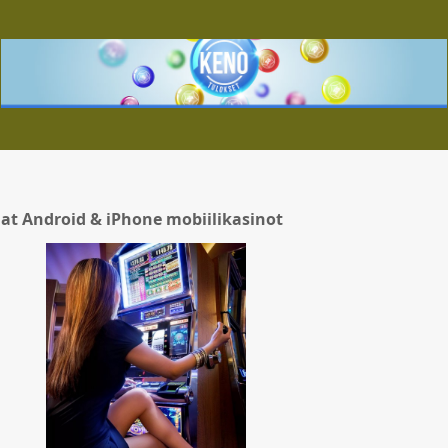
at Android & iPhone mobiilikasinot