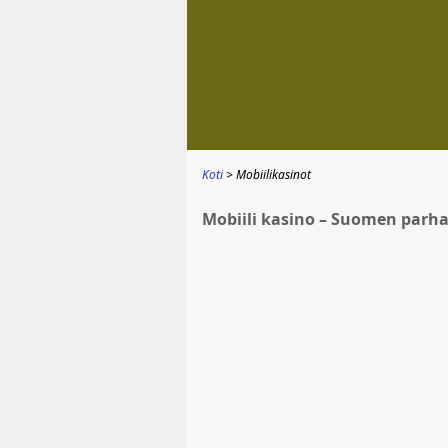
Koti
Mobiilikasinot
Mobiili kasino – Suomen parha