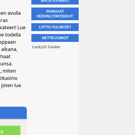
BRITE KASINOT
PARHAAT
sen avulla
VEDONLYÖNTISIVUT:
aras
käteen! Lue
LOTTO-TULOKSET
ee todella
NETTICASINOT
-oppaan
Lucky31 Casino
 aikana,
rhaat
uunsa.
, miten
tikasino
 joten lue
YT