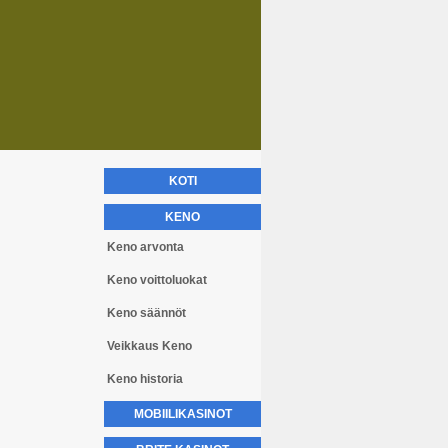
KOTI
KENO
Keno arvonta
Keno voittoluokat
Keno säännöt
Veikkaus Keno
Keno historia
MOBIILIKASINOT