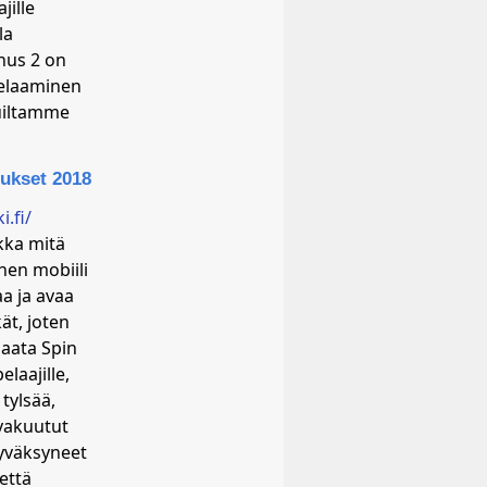
jille
la
onus 2 on
 pelaaminen
vuiltamme
nukset 2018
i.fi/
ikka mitä
nen mobiili
aa ja avaa
ät, joten
paata Spin
laajille,
tylsää,
 vakuutut
hyväksyneet
että