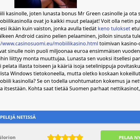
ili kasinolle, joten lunasta bonus Mr Green casinolle ja ota 
mobiilikasinolla ovat jo kaikki muut pelaajat! Voit olla netin p
llesi ikään kuin vaiston, jonka avulla tiedät
keno tulokset
etu
älkeen Android casino pelien pelaaminen, jolloin sinusta tul
//www.casinosuomi.eu/mobiilikasino.html
toimivan kasino
tavat sinulle noin puoli miljoonaa euroa ensimmäisen vuoden
hin liittyy monta muuttujaa. Lunasta sen vuoksi itsellesi pa
i pelata illasta toiseen ja kääriä isoja setelinippuja povitask
lista Windows tietokoneella, mutta oletko koskaan kokeillut
biili kasinolla? Se on todella unohtumaton kokemus ja net
ia itsestään. Kohta saat tietää Suomen parhaat nettikasinot,
PELEJÄ NETISSÄ
Glorion
PELAA N